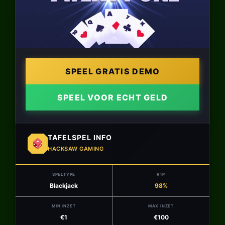
SPEEL GRATIS DEMO
SPEEL VOOR ECHT GELD
TAFELSPEL INFO
HACKSAW GAMING
SPELTYPE
RTP
Blackjack
98%
MIN INZET
MAX INZET
€1
€100